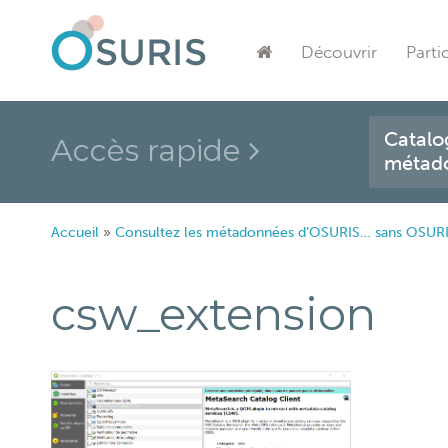
Découvrir
Parti
Catalo
Accès rapide
métad
Accueil
»
Consultez les métadonnées d’OSURIS… sans OSUR
csw_extension