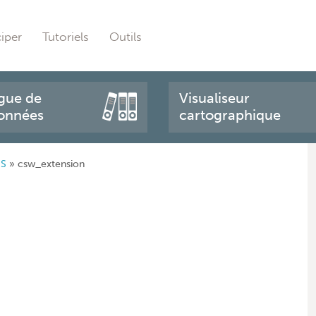
ciper
Tutoriels
Outils
gue de
Visualiseur
onnées
cartographique
IS
»
csw_extension